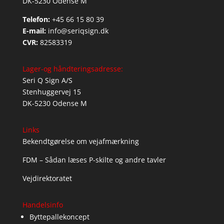
DK-5230 Odense M
Telefon:
+45 66 15 80 39
E-mail:
info@seriqsign.dk
CVR:
82583319
Lager-og håndteringsadresse:
Seri Q Sign A/S
Stenhuggervej 15
DK-5230 Odense M
Links
Bekendtgørelse om vejafmærkning
FDM – Sådan læses P-skilte og andre tavler
Vejdirektoratet
Handelsinfo
Byttepallekoncept