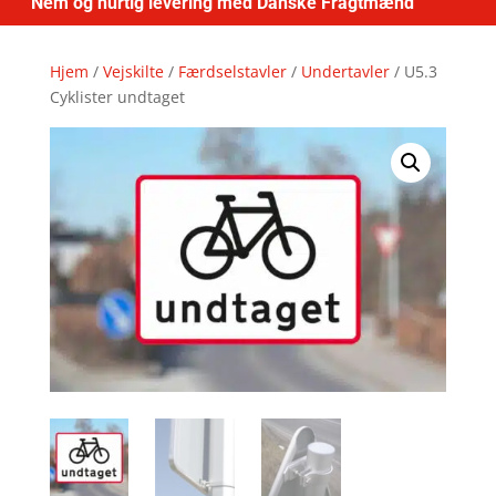
Nem og hurtig levering med Danske Fragtmænd
Hjem
/
Vejskilte
/
Færdselstavler
/
Undertavler
/ U5.3
Cyklister undtaget