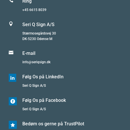

Ring
+45 6615 8039

Seri Q Sign A/S
Stærmosegårdsvej 30
DK-5230 Odense M

E-mail
info@seriqsign.dk
Følg Os på LinkedIn

Seri Q Sign A/S
Følg Os på Facebook

Seri Q Sign A/S
Bedøm os gerne på TrustPilot
