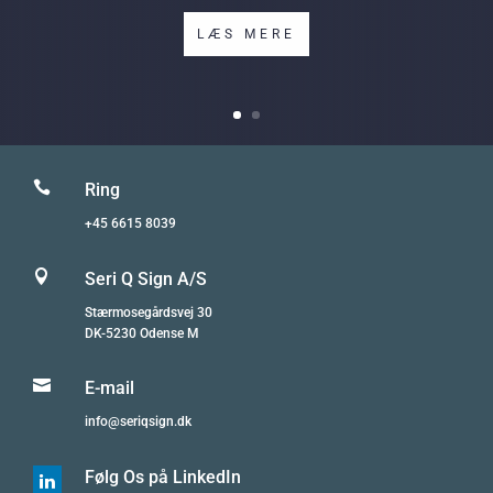
LÆS MERE

Ring
+45 6615 8039

Seri Q Sign A/S
Stærmosegårdsvej 30
DK-5230 Odense M

E-mail
info@seriqsign.dk
Følg Os på LinkedIn
