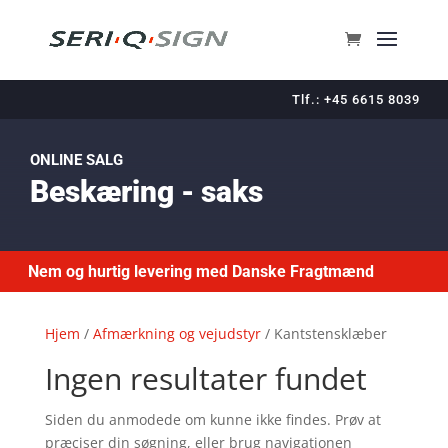
Tlf.: +45 6615 8039
ONLINE SALG
Beskæring - saks
Nem og hurtig levering med Danske Fragtmænd
Hjem
/
Afmærkning og vejudstyr
/ Kantstensklæber
Ingen resultater fundet
Siden du anmodede om kunne ikke findes. Prøv at
præciser din søgning, eller brug navigationen