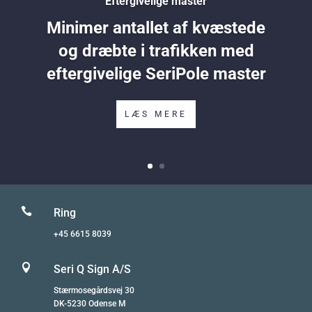
Eftergivelige master
Minimer antallet af kvæstede
og dræbte i trafikken med
eftergivelige SeriPole master
LÆS MERE

Ring
+45 6615 8039

Seri Q Sign A/S
Stærmosegårdsvej 30
DK-5230 Odense M