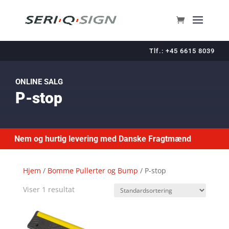
Tlf.: +45 6615 8039
ONLINE SALG
P-stop
Nem og hurtig levering med Danske Fragtmænd
Hjem
/
Bomme Pullerter og Bump
/ P-stop
Viser 1 resultat