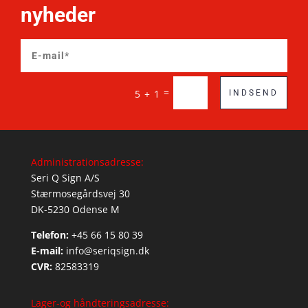
nyheder
=
5 + 1
INDSEND
Administrationsadresse:
Seri Q Sign A/S
Stærmosegårdsvej 30
DK-5230 Odense M
Telefon:
+45 66 15 80 39
E-mail:
info@seriqsign.dk
CVR:
82583319
Lager-og håndteringsadresse: