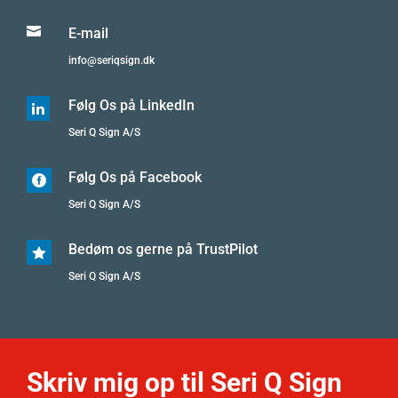

E-mail
info@seriqsign.dk
Følg Os på LinkedIn

Seri Q Sign A/S
Følg Os på Facebook

Seri Q Sign A/S
Bedøm os gerne på TrustPilot

Seri Q Sign A/S
Skriv mig op til Seri Q Sign