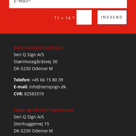
=
11 + 14
INDSEND
Administrationsadresse:
Seri Q Sign A/S
Stærmosegårdsvej 30
DK-5230 Odense M
Telefon:
+45 66 15 80 39
E-mail:
info@seriqsign.dk
CVR:
82583319
Lager-og håndteringsadresse:
Seri Q Sign A/S
Stenhuggervej 15
DK-5230 Odense M