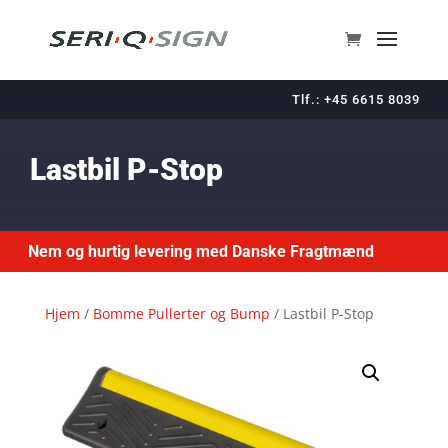
Tlf.: +45 6615 8039
Lastbil P-Stop
Nem og hurtig levering med Danske Fragtmænd
Hjem
/
Bomme Pullerter og Bump
/ Lastbil P-Stop