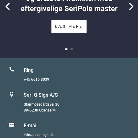
eftergivelige SeriPole master
LÆS MERE

Ring
+45 6615 8039

Seri Q Sign A/S
Stærmosegårdsvej 30
DK-5230 Odense M

E-mail
info@seriqsign.dk