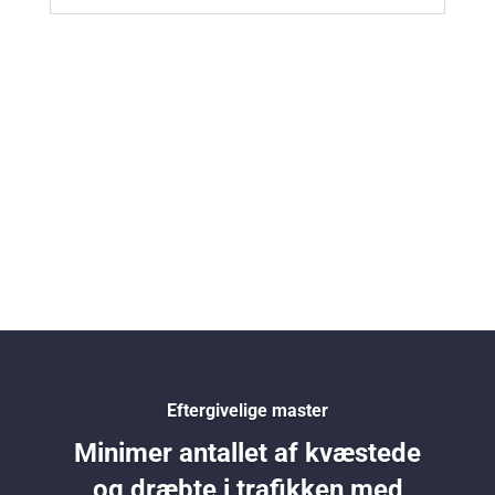
Eftergivelige master
Minimer antallet af kvæstede
og dræbte i trafikken med