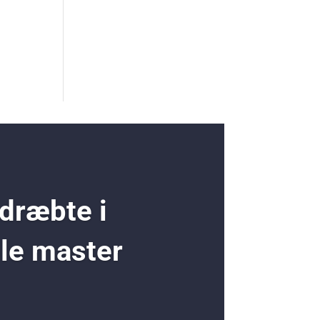
 dræbte i
ole master