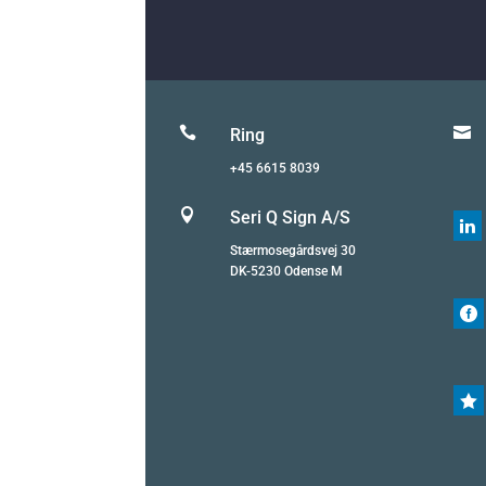


Ring
+45 6615 8039

Seri Q Sign A/S

Stærmosegårdsvej 30
DK-5230 Odense M

