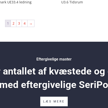
ark UE33.4 ledning
U3.6 Tidsrum
1
2
3
4
→
Eftergivelige master
antallet af kvæstede og
 med eftergivelige SeriP
LÆS MERE