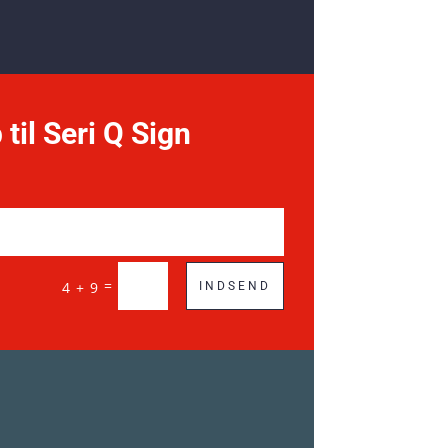
 til Seri Q Sign
=
4 + 9
INDSEND