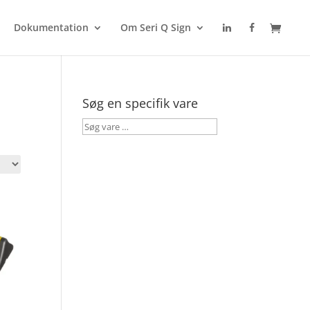
Dokumentation
Om Seri Q Sign
Søg en specifik vare
Søg
vare
…