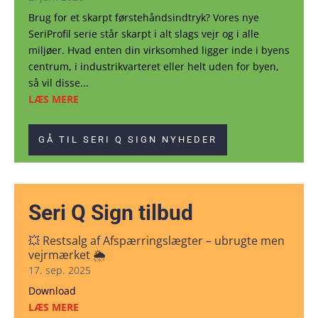
Brug for et skarpt førstehåndsindtryk? Vores nye
SeriProfil serie står skarpt i alt slags vejr og i alle
miljøer. Hvad enten din virksomhed ligger inde i byens
centrum, i industrikvarteret eller helt uden for byen,
så vil disse...
LÆS MERE
GÅ TIL SERI Q SIGN NYHEDER
Seri Q Sign tilbud
💥 Restsalg af Afspærringslægter – ubrugte men
vejrmærket 🌦
17. sep. 2025
Download
LÆS MERE