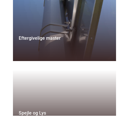
Eftergivelige master
Spejle og Lys