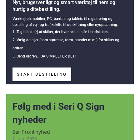
Nyt, brugervenligt og smart værktøj til nem og
hurtig skiltebestilling.
Værktøj på mobilen, PC, bærbar og tablets til registrering og
bestilling af vej- og trafikskilte til udskiftning eller nyopsætning.
Tag billede(r) af skiltet, der hvor skiltet står i landskabet.
Vælg detaljer (som størrelse, form, stander m.m.) for skiltet og
ordren.
Send ordren… SÅ SIMPELT ER DET!
START BESTILLING
Følg med i Seri Q Sign
nyheder
SeriProfil nyhed
2. jun. 2026