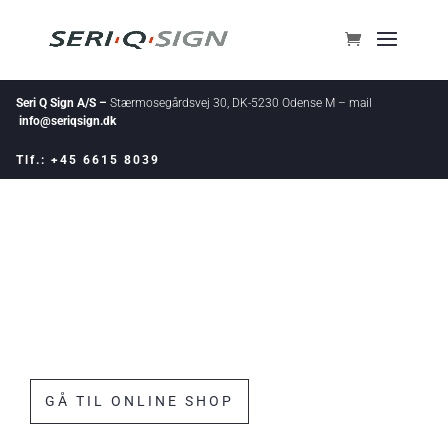
Seri Q Sign A/S –
Stærmosegårdsvej 30, DK-5230 Odense M – mail
info@seriqsign.dk
Tlf.: +45 6615 8039
Producent og forhandler
Totalleverandør af trafiktavler
og skilte til ethvert formål
– og meget mere som sikrer din færden på vejen
GÅ TIL ONLINE SHOP