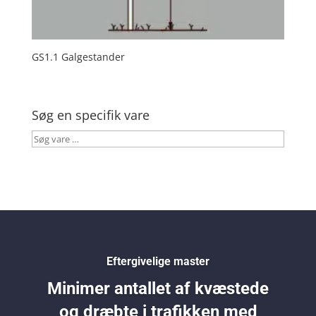
GS1.1 Galgestander
Søg en specifik vare
Søg
vare
…
Eftergivelige master
Minimer antallet af kvæstede
og dræbte i trafikken med