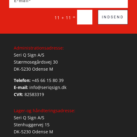
=
11 + 11
INDSEND
Administrationsadresse:
Seri Q Sign A/S
Stærmosegårdsvej 30
DK-5230 Odense M
Telefon:
+45 66 15 80 39
E-mail:
info@seriqsign.dk
CVR:
82583319
Lager-og håndteringsadresse:
Seri Q Sign A/S
Stenhuggervej 15
DK-5230 Odense M