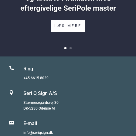
eftergivelige SeriPole master
LÆS MERE

Ring
+45 6615 8039

Seri Q Sign A/S
Stærmosegårdsvej 30
DK-5230 Odense M

E-mail
info@seriqsign.dk