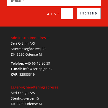
=
4 + 5
INDSEND
Administrationsadresse:
Seri Q Sign A/S
Stærmosegårdsvej 30
DK-5230 Odense M
Telefon:
+45 66 15 80 39
E-mail:
info@seriqsign.dk
CVR:
82583319
Lager-og håndteringsadresse:
Seri Q Sign A/S
Stenhuggervej 15
DK-5230 Odense M