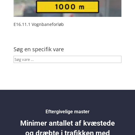
E16.11.1 Vognbaneforløb
Søg en specifik vare
Søg
vare
…
Eftergivelige master
Minimer antallet af kvæstede
og dræbte i trafikken med