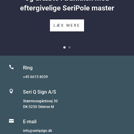
eftergivelige SeriPole master
LÆS MERE

Ring
+45 6615 8039

Seri Q Sign A/S
Stærmosegårdsvej 30
DK-5230 Odense M

E-mail
info@seriqsign.dk