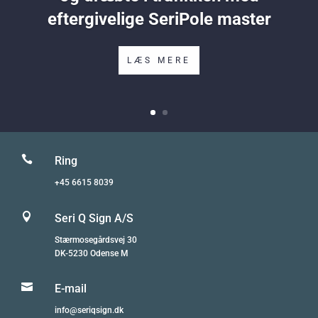
eftergivelige SeriPole master
LÆS MERE

Ring
+45 6615 8039

Seri Q Sign A/S
Stærmosegårdsvej 30
DK-5230 Odense M

E-mail
info@seriqsign.dk