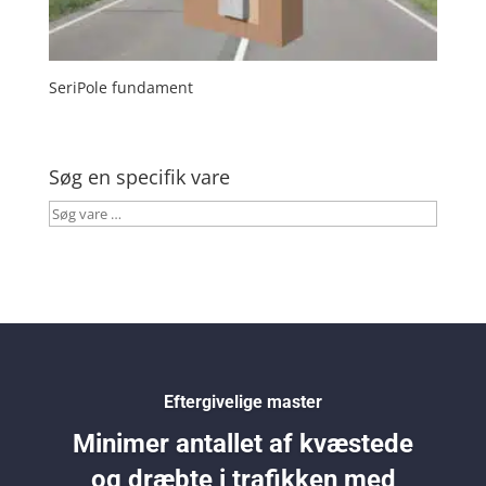
SeriPole fundament
Søg en specifik vare
Søg
vare
…
Eftergivelige master
Minimer antallet af kvæstede
og dræbte i trafikken med