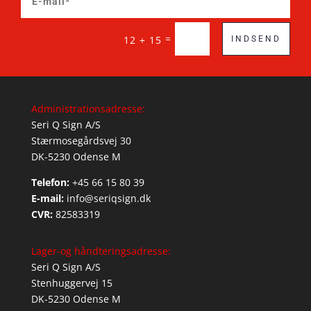
=
12 + 15
INDSEND
Administrationsadresse:
Seri Q Sign A/S
Stærmosegårdsvej 30
DK-5230 Odense M
Telefon:
+45 66 15 80 39
E-mail:
info@seriqsign.dk
CVR:
82583319
Lager-og håndteringsadresse:
Seri Q Sign A/S
Stenhuggervej 15
DK-5230 Odense M