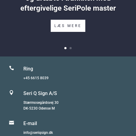
eftergivelige SeriPole master
LÆS MERE

Ring
+45 6615 8039

Seri Q Sign A/S
Stærmosegårdsvej 30
DK-5230 Odense M

E-mail
info@seriqsign.dk