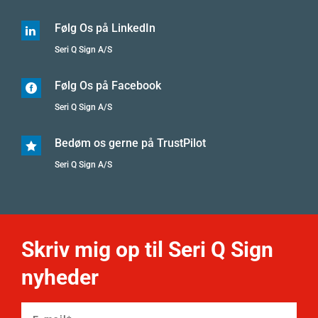
Følg Os på LinkedIn

Seri Q Sign A/S
Følg Os på Facebook

Seri Q Sign A/S
Bedøm os gerne på TrustPilot

Seri Q Sign A/S
Skriv mig op til Seri Q Sign
nyheder