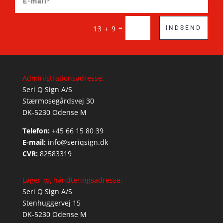
=
13 + 9
INDSEND
Administrationsadresse:
Seri Q Sign A/S
Stærmosegårdsvej 30
DK-5230 Odense M
Telefon:
+45 66 15 80 39
E-mail:
info@seriqsign.dk
CVR:
82583319
Lager-og håndteringsadresse:
Seri Q Sign A/S
Stenhuggervej 15
DK-5230 Odense M