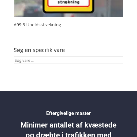
A99.3 Uheldsstrækning
Søg en specifik vare
Søg
vare
…
Eftergivelige master
Minimer antallet af kvæstede
og dræbte i trafikken med