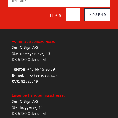
=
11 + 8
INDSEND
Administrationsadresse:
Seri Q Sign A/S
Stærmosegårdsvej 30
DK-5230 Odense M
Telefon:
+45 66 15 80 39
E-mail:
info@seriqsign.dk
CVR:
82583319
Lager-og håndteringsadresse:
Seri Q Sign A/S
Stenhuggervej 15
DK-5230 Odense M