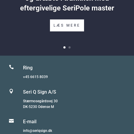
eftergivelige SeriPole master
LÆS MERE

Ring
+45 6615 8039

Seri Q Sign A/S
Stærmosegårdsvej 30
DK-5230 Odense M

E-mail
info@seriqsign.dk