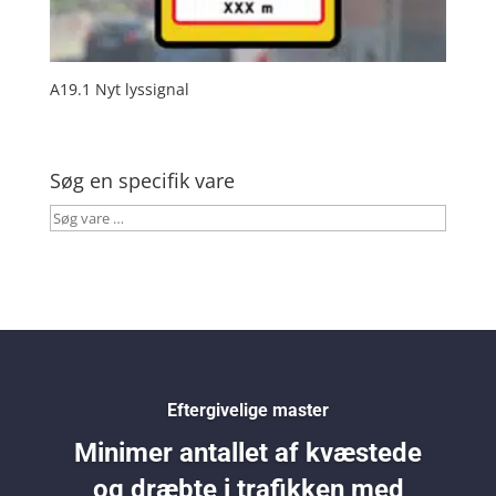
A19.1 Nyt lyssignal
Søg en specifik vare
Søg
vare
…
Eftergivelige master
Minimer antallet af kvæstede
og dræbte i trafikken med