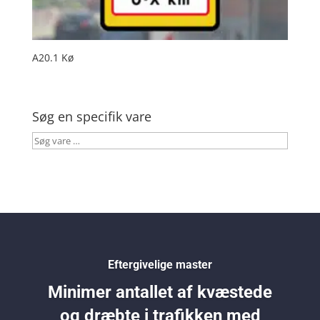
A20.1 Kø
Søg en specifik vare
Søg
vare
…
Eftergivelige master
Minimer antallet af kvæstede
og dræbte i trafikken med