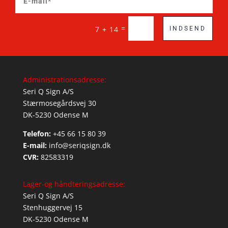
=
7 + 14
INDSEND
Administrationsadresse:
Seri Q Sign A/S
Stærmosegårdsvej 30
DK-5230 Odense M
Telefon:
+45 66 15 80 39
E-mail:
info@seriqsign.dk
CVR:
82583319
Lager-og håndteringsadresse:
Seri Q Sign A/S
Stenhuggervej 15
DK-5230 Odense M