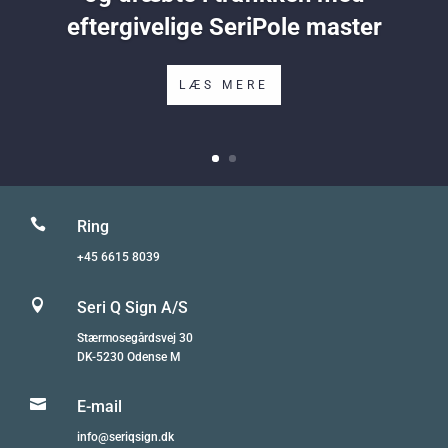
eftergivelige SeriPole master
LÆS MERE

Ring
+45 6615 8039

Seri Q Sign A/S
Stærmosegårdsvej 30
DK-5230 Odense M

E-mail
info@seriqsign.dk