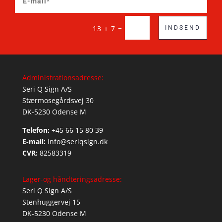
=
13 + 7
INDSEND
Administrationsadresse:
Seri Q Sign A/S
Stærmosegårdsvej 30
DK-5230 Odense M
Telefon:
+45 66 15 80 39
E-mail:
info@seriqsign.dk
CVR:
82583319
Lager-og håndteringsadresse:
Seri Q Sign A/S
Stenhuggervej 15
DK-5230 Odense M