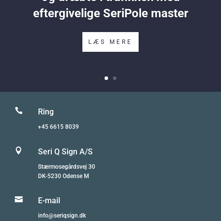
eftergivelige SeriPole master
LÆS MERE

Ring
+45 6615 8039

Seri Q Sign A/S
Stærmosegårdsvej 30
DK-5230 Odense M

E-mail
info@seriqsign.dk