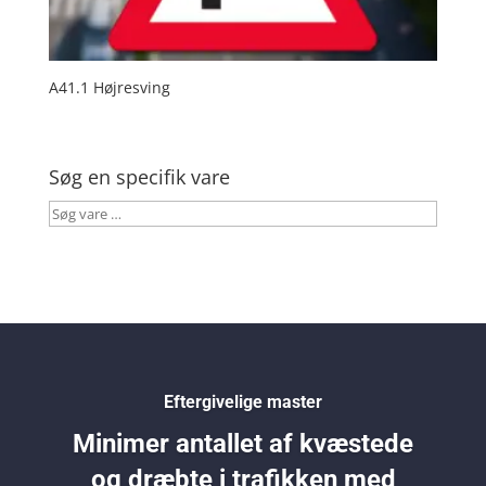
A41.1 Højresving
Søg en specifik vare
Søg
vare
…
Eftergivelige master
Minimer antallet af kvæstede
og dræbte i trafikken med