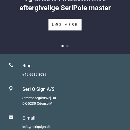
eftergivelige SeriPole master
LÆS MERE

Ring
+45 6615 8039

Seri Q Sign A/S
Stærmosegårdsvej 30
DK-5230 Odense M

E-mail
info@seriqsign.dk