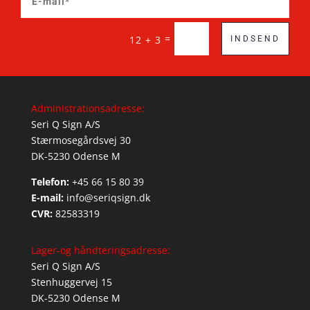
=
12 + 3
INDSEND
Administrationsadresse:
Seri Q Sign A/S
Stærmosegårdsvej 30
DK-5230 Odense M
Telefon:
+45 66 15 80 39
E-mail:
info@seriqsign.dk
CVR:
82583319
Lager-og håndteringsadresse:
Seri Q Sign A/S
Stenhuggervej 15
DK-5230 Odense M