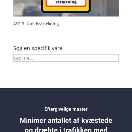
A99.3 Uheldsstrækning
Søg en specifik vare
Søg
vare
…
Eftergivelige master
Minimer antallet af kvæstede
og dræbte i trafikken med