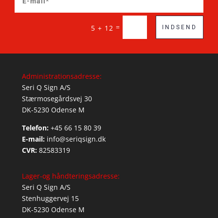
=
5 + 12
INDSEND
Administrationsadresse:
Seri Q Sign A/S
Stærmosegårdsvej 30
DK-5230 Odense M
Telefon:
+45 66 15 80 39
E-mail:
info@seriqsign.dk
CVR:
82583319
Lager-og håndteringsadresse:
Seri Q Sign A/S
Stenhuggervej 15
DK-5230 Odense M