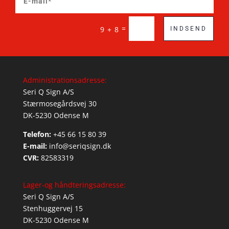
=
9 + 8
INDSEND
Administrationsadresse:
Seri Q Sign A/S
Stærmosegårdsvej 30
DK-5230 Odense M
Telefon:
+45 66 15 80 39
E-mail:
info@seriqsign.dk
CVR:
82583319
Lager-og håndteringsadresse:
Seri Q Sign A/S
Stenhuggervej 15
DK-5230 Odense M