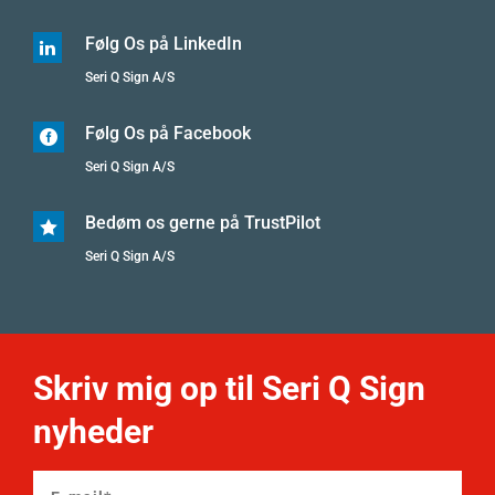
Følg Os på LinkedIn

Seri Q Sign A/S
Følg Os på Facebook

Seri Q Sign A/S
Bedøm os gerne på TrustPilot

Seri Q Sign A/S
Skriv mig op til Seri Q Sign
nyheder