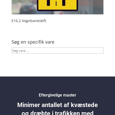
E16.2 Vognbaneskift
Søg en specifik vare
Søg
vare
…
Eftergivelige master
Minimer antallet af kvæstede
og dræbte i trafikken med