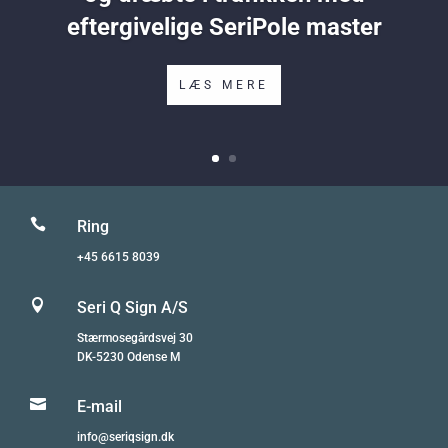
eftergivelige SeriPole master
LÆS MERE

Ring
+45 6615 8039

Seri Q Sign A/S
Stærmosegårdsvej 30
DK-5230 Odense M

E-mail
info@seriqsign.dk