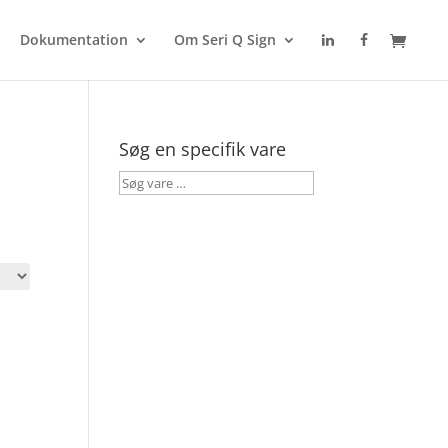
Dokumentation
Om Seri Q Sign
Søg en specifik vare
Søg
vare
…