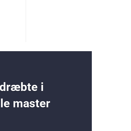
 dræbte i
ole master