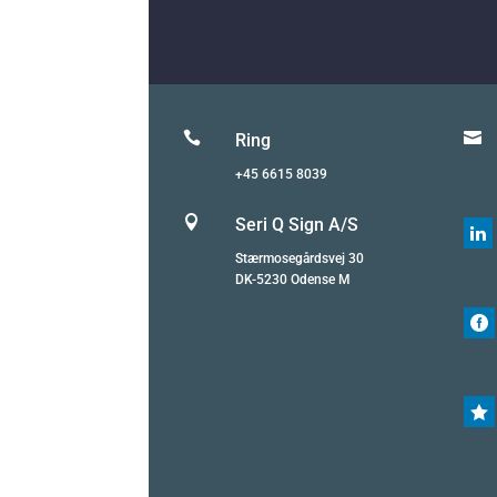


Ring
+45 6615 8039

Seri Q Sign A/S

Stærmosegårdsvej 30
DK-5230 Odense M

