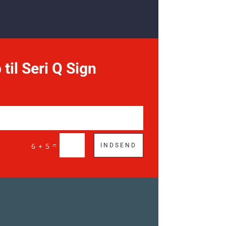
 til Seri Q Sign
=
6 + 5
INDSEND