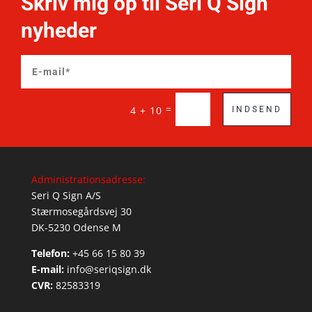
Skriv mig op til Seri Q Sign
nyheder
=
4 + 10
INDSEND
Administrationsadresse:
Seri Q Sign A/S
Stærmosegårdsvej 30
DK-5230 Odense M
Telefon:
+45 66 15 80 39
E-mail:
info@seriqsign.dk
CVR:
82583319