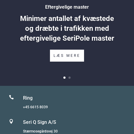
Eftergivelige master
Minimer antallet af kvæstede
og dræbte i trafikken med
eftergivelige SeriPole master
LÆS MERE

Ring
+45 6615 8039

Seri Q Sign A/S
Stærmosegårdsvej 30