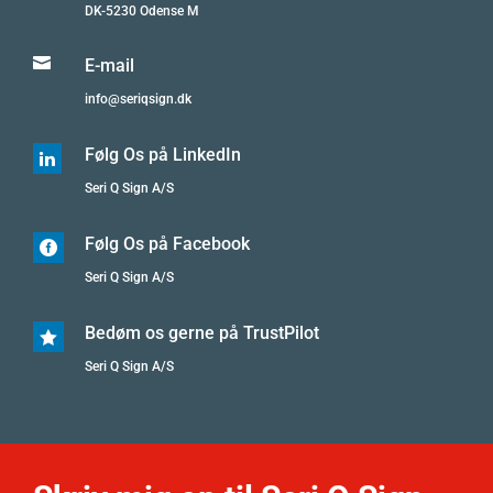
DK-5230 Odense M

E-mail
info@seriqsign.dk
Følg Os på LinkedIn

Seri Q Sign A/S
Følg Os på Facebook

Seri Q Sign A/S
Bedøm os gerne på TrustPilot

Seri Q Sign A/S