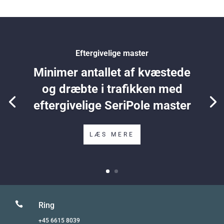
Eftergivelige master
Minimer antallet af kvæstede
og dræbte i trafikken med
eftergivelige SeriPole master
LÆS MERE

Ring
+45 6615 8039