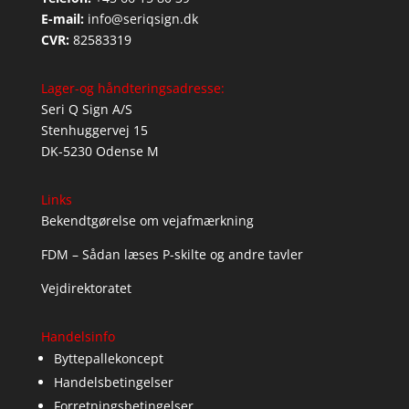
E-mail:
info@seriqsign.dk
CVR:
82583319
Lager-og håndteringsadresse:
Seri Q Sign A/S
Stenhuggervej 15
DK-5230 Odense M
Links
Bekendtgørelse om vejafmærkning
FDM – Sådan læses P-skilte og andre tavler
Vejdirektoratet
Handelsinfo
Byttepallekoncept
Handelsbetingelser
Forretningsbetingelser