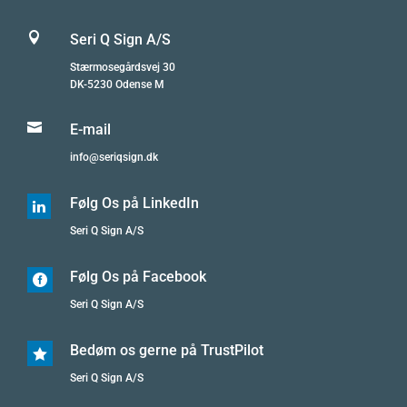

Seri Q Sign A/S
Stærmosegårdsvej 30
DK-5230 Odense M

E-mail
info@seriqsign.dk
Følg Os på LinkedIn

Seri Q Sign A/S
Følg Os på Facebook

Seri Q Sign A/S
Bedøm os gerne på TrustPilot

Seri Q Sign A/S