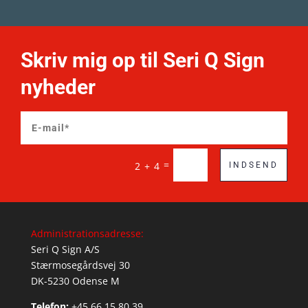
Skriv mig op til Seri Q Sign
nyheder
=
2 + 4
INDSEND
Administrationsadresse:
Seri Q Sign A/S
Stærmosegårdsvej 30
DK-5230 Odense M
Telefon:
+45 66 15 80 39