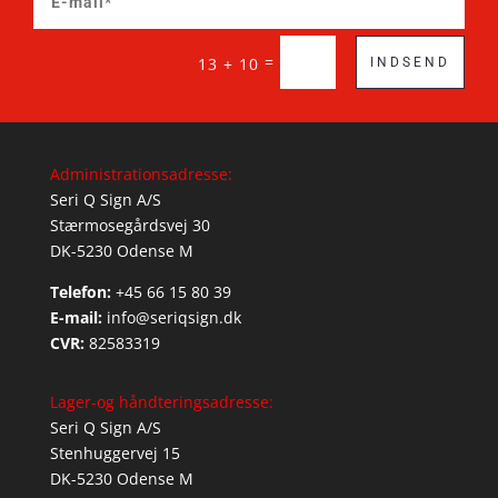
=
13 + 10
INDSEND
Administrationsadresse:
Seri Q Sign A/S
Stærmosegårdsvej 30
DK-5230 Odense M
Telefon:
+45 66 15 80 39
E-mail:
info@seriqsign.dk
CVR:
82583319
Lager-og håndteringsadresse:
Seri Q Sign A/S
Stenhuggervej 15
DK-5230 Odense M