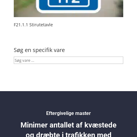
F21.1.1 Stirutetavle
Søg en specifik vare
Søg
vare
…
Eftergivelige master
Minimer antallet af kvæstede
og dræbte i trafikken med