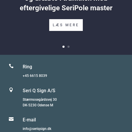
eftergivelige SeriPole master
LÆS MERE

Ring
+45 6615 8039

Seri Q Sign A/S
Stærmosegårdsvej 30
DK-5230 Odense M

E-mail
info@seriqsign.dk