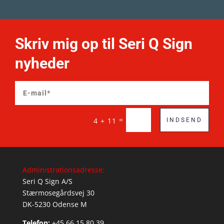
Skriv mig op til Seri Q Sign
nyheder
=
4 + 11
INDSEND
Administrationsadresse:
Seri Q Sign A/S
Stærmosegårdsvej 30
DK-5230 Odense M
Telefon:
+45 66 15 80 39