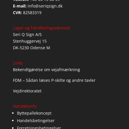
E-mail:
info@seriqsign.dk
CVR:
82583319
Lager-og håndteringsadresse:
Seri Q Sign A/S
Stenhuggervej 15
DK-5230 Odense M
Links
Bekendtgørelse om vejafmærkning
FDM – Sådan læses P-skilte og andre tavler
Vejdirektoratet
Handelsinfo
Byttepallekoncept
Handelsbetingelser
Forretningsbetingelser