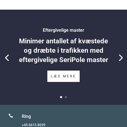
Eftergivelige master
Minimer antallet af kvæstede
og dræbte i trafikken med
eftergivelige SeriPole master
LÆS MERE

Ring
+45 6615 8039