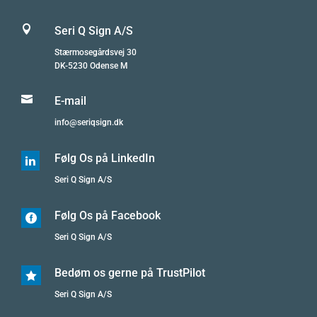

Seri Q Sign A/S
Stærmosegårdsvej 30
DK-5230 Odense M

E-mail
info@seriqsign.dk
Følg Os på LinkedIn

Seri Q Sign A/S
Følg Os på Facebook

Seri Q Sign A/S
Bedøm os gerne på TrustPilot

Seri Q Sign A/S