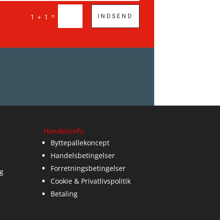
=
1 + 1
INDSEND
Handelsinfo
Byttepallekoncept
Handelsbetingelser
Forretningsbetingelser
g
Cookie & Privatlivspolitik
Betaling