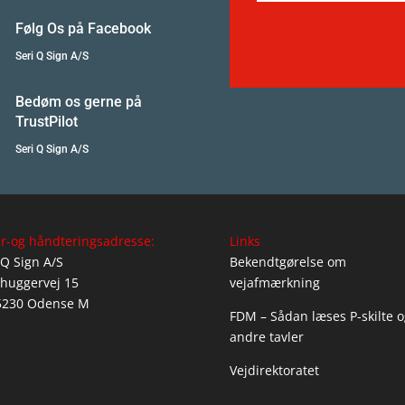
Følg Os på Facebook
Seri Q Sign A/S
Bedøm os gerne på
TrustPilot
Seri Q Sign A/S
r-og håndteringsadresse:
Links
 Q Sign A/S
Bekendtgørelse om
huggervej 15
vejafmærkning
5230 Odense M
FDM – Sådan læses P-skilte o
andre tavler
Vejdirektoratet