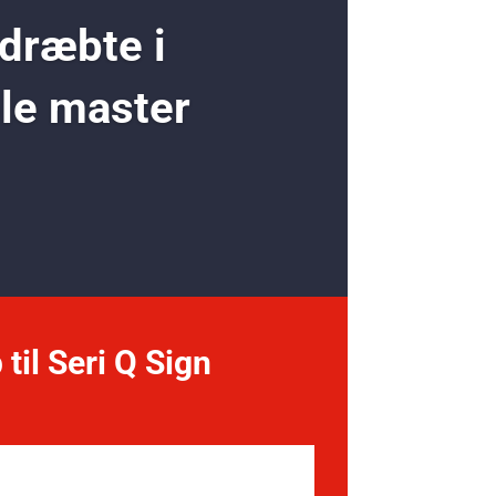
 dræbte i
ole master
 til Seri Q Sign