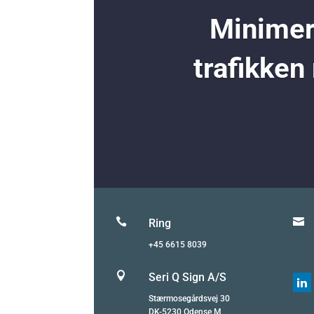
Minimer 
trafikken


Ring
+45 6615 8039

Seri Q Sign A/S

Stærmosegårdsvej 30
DK-5230 Odense M