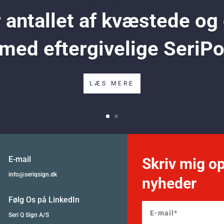
antallet af kvæstede og
 med eftergivelige SeriP
LÆS MERE
E-mail
Skriv mig op
info@seriqsign.dk
nyheder
Følg Os på LinkedIn
Seri Q Sign A/S