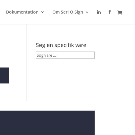
Dokumentation
Om Seri Q Sign
Søg en specifik vare
Søg
vare
…