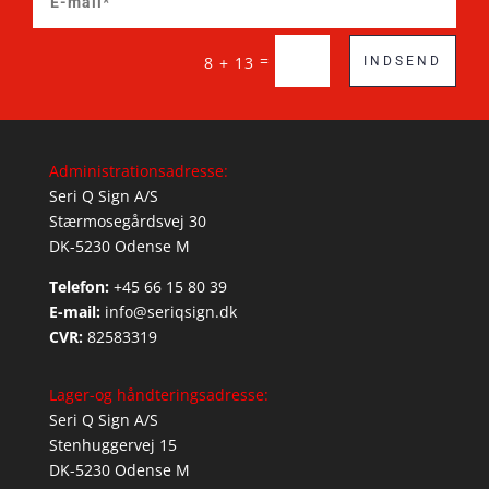
=
8 + 13
INDSEND
Administrationsadresse:
Seri Q Sign A/S
Stærmosegårdsvej 30
DK-5230 Odense M
Telefon:
+45 66 15 80 39
E-mail:
info@seriqsign.dk
CVR:
82583319
Lager-og håndteringsadresse:
Seri Q Sign A/S
Stenhuggervej 15
DK-5230 Odense M