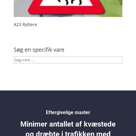
A23 Ryttere
Søg en specifik vare
Søg
vare
…
Eftergivelige master
Minimer antallet af kvæstede
og dræbte i trafikken med