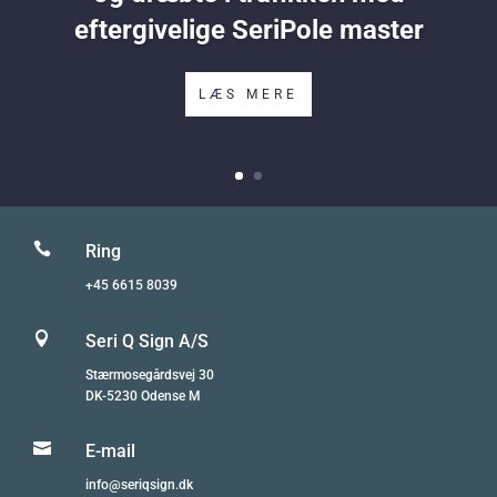
eftergivelige SeriPole master
LÆS MERE

Ring
+45 6615 8039

Seri Q Sign A/S
Stærmosegårdsvej 30
DK-5230 Odense M

E-mail
info@seriqsign.dk