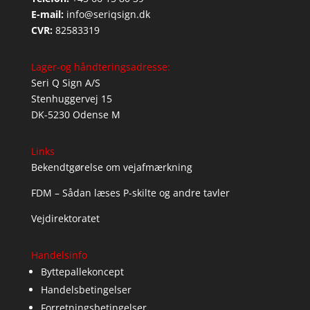
E-mail:
info@seriqsign.dk
CVR:
82583319
Lager-og håndteringsadresse:
Seri Q Sign A/S
Stenhuggervej 15
DK-5230 Odense M
Links
Bekendtgørelse om vejafmærkning
FDM – Sådan læses P-skilte og andre tavler
Vejdirektoratet
Handelsinfo
Byttepallekoncept
Handelsbetingelser
Forretningsbetingelser