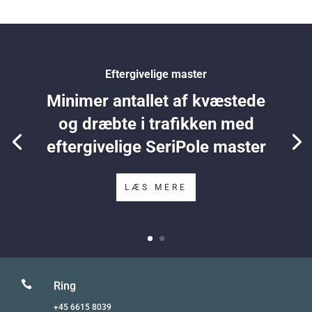
Eftergivelige master
Minimer antallet af kvæstede
og dræbte i trafikken med
eftergivelige SeriPole master
LÆS MERE

Ring
+45 6615 8039