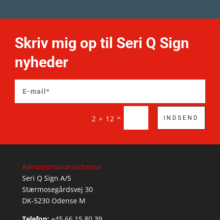
Skriv mig op til Seri Q Sign
nyheder
=
2 + 12
INDSEND
Administrationsadresse:
Seri Q Sign A/S
Stærmosegårdsvej 30
DK-5230 Odense M
Telefon:
+45 66 15 80 39