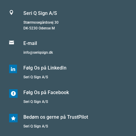

Seri Q Sign A/S
Stærmosegårdsvej 30
DK-5230 Odense M

E-mail
info@seriqsign.dk
Følg Os på LinkedIn

Seri Q Sign A/S
Følg Os på Facebook

Seri Q Sign A/S
Bedøm os gerne på TrustPilot

Seri Q Sign A/S