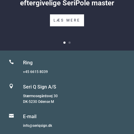
eftergivelige SeriPole master
LÆS MERE

Ring
+45 6615 8039

Seri Q Sign A/S
Stærmosegårdsvej 30
DK-5230 Odense M

E-mail
info@seriqsign.dk