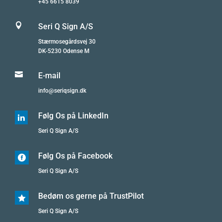
+45 6615 8039

Seri Q Sign A/S
Stærmosegårdsvej 30
DK-5230 Odense M

E-mail
info@seriqsign.dk
Følg Os på LinkedIn

Seri Q Sign A/S
Følg Os på Facebook

Seri Q Sign A/S
Bedøm os gerne på TrustPilot

Seri Q Sign A/S