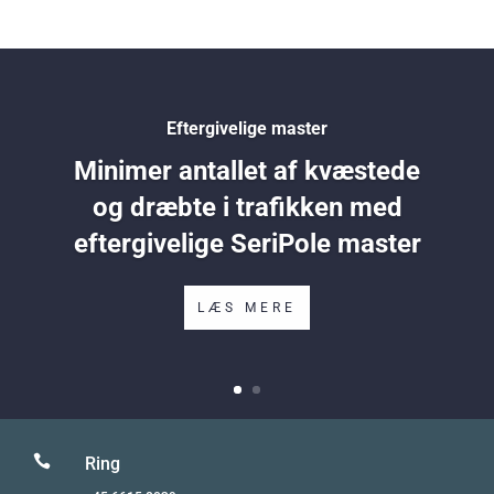
Eftergivelige master
Minimer antallet af kvæstede
og dræbte i trafikken med
eftergivelige SeriPole master
LÆS MERE

Ring