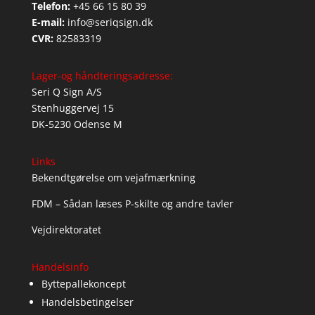
Telefon:
+45 66 15 80 39
E-mail:
info@seriqsign.dk
CVR:
82583319
Lager-og håndteringsadresse:
Seri Q Sign A/S
Stenhuggervej 15
DK-5230 Odense M
Links
Bekendtgørelse om vejafmærkning
FDM – Sådan læses P-skilte og andre tavler
Vejdirektoratet
Handelsinfo
Byttepallekoncept
Handelsbetingelser