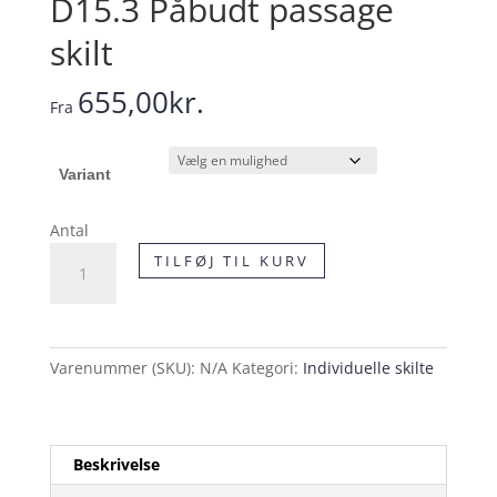
D15.3 Påbudt passage
skilt
655,00
kr.
Fra
Variant
Antal
D15.3
TILFØJ TIL KURV
Påbudt
passage
skilt
antal
Varenummer (SKU):
N/A
Kategori:
Individuelle skilte
Beskrivelse