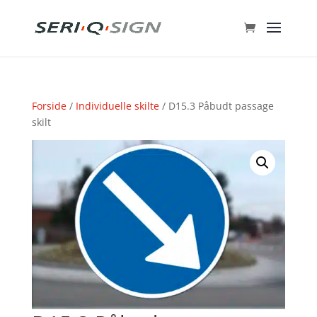
Forside
/
Individuelle skilte
/ D15.3 Påbudt passage
skilt