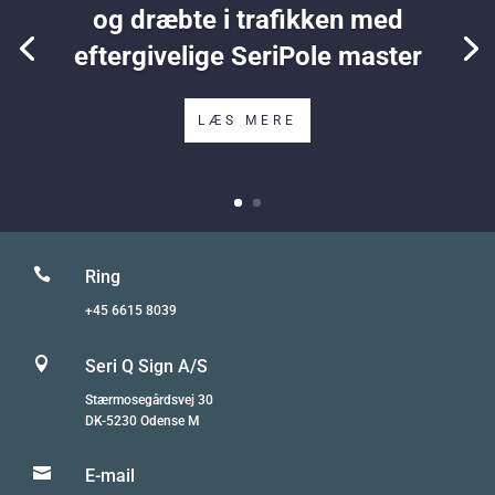
og dræbte i trafikken med
eftergivelige SeriPole master
LÆS MERE

Ring
+45 6615 8039

Seri Q Sign A/S
Stærmosegårdsvej 30
DK-5230 Odense M

E-mail