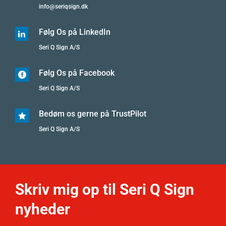
info@seriqsign.dk
Følg Os på LinkedIn

Seri Q Sign A/S
Følg Os på Facebook

Seri Q Sign A/S
Bedøm os gerne på TrustPilot

Seri Q Sign A/S
Skriv mig op til Seri Q Sign
nyheder