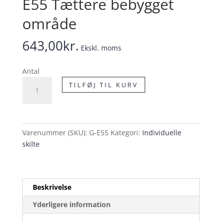
E55 Tættere bebygget
område
643,00
kr.
Ekskl. moms
Antal
E55
TILFØJ TIL KURV
Tættere
bebygget
område
antal
Varenummer (SKU):
G-E55
Kategori:
Individuelle
skilte
Beskrivelse
Yderligere information