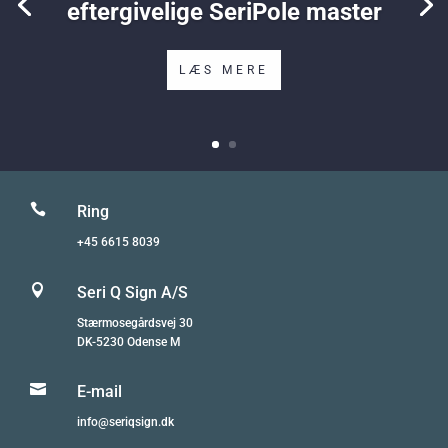
eftergivelige SeriPole master
LÆS MERE

Ring
+45 6615 8039

Seri Q Sign A/S
Stærmosegårdsvej 30
DK-5230 Odense M

E-mail
info@seriqsign.dk