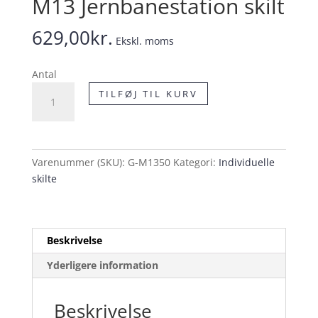
M13 Jernbanestation skilt
629,00
kr.
Ekskl. moms
Antal
M13
TILFØJ TIL KURV
Jernbanestation
skilt
antal
Varenummer (SKU):
G-M1350
Kategori:
Individuelle
skilte
Beskrivelse
Yderligere information
Beskrivelse