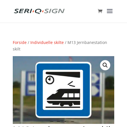
Forside
/
Individuelle skilte
/ M13 Jernbanestation
skilt