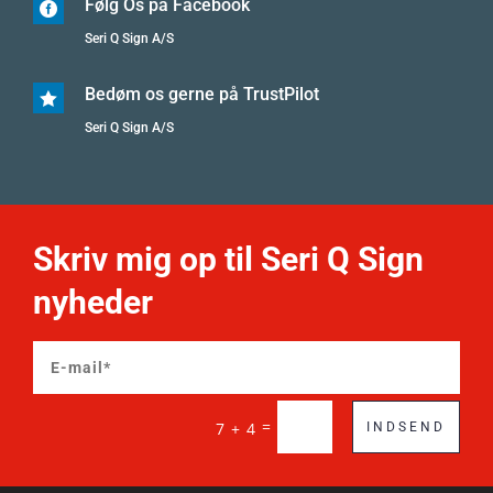
Følg Os på Facebook

Seri Q Sign A/S
Bedøm os gerne på TrustPilot

Seri Q Sign A/S
Skriv mig op til Seri Q Sign
nyheder
=
7 + 4
INDSEND