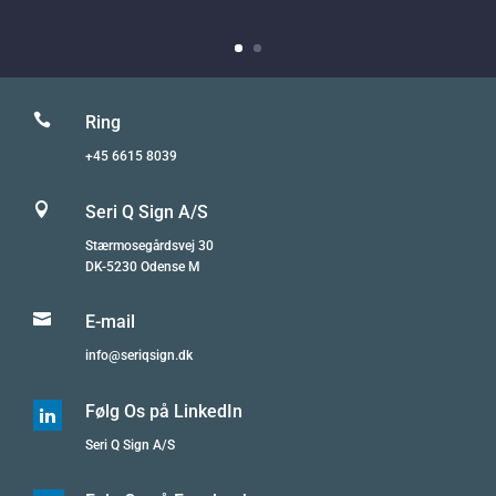

Ring
+45 6615 8039

Seri Q Sign A/S
Stærmosegårdsvej 30
DK-5230 Odense M

E-mail
info@seriqsign.dk
Følg Os på LinkedIn

Seri Q Sign A/S