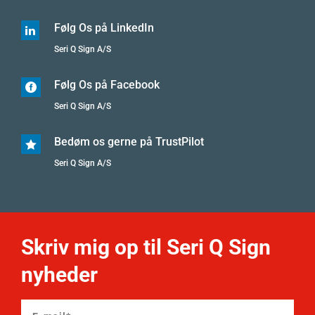
Følg Os på LinkedIn

Seri Q Sign A/S
Følg Os på Facebook

Seri Q Sign A/S
Bedøm os gerne på TrustPilot

Seri Q Sign A/S
Skriv mig op til Seri Q Sign
nyheder