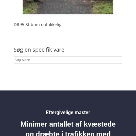
DR95 Stibom oplukkelig
Søg en specifik vare
Søg
vare
…
Eftergivelige master
Minimer antallet af kvæstede
og dræbte i trafikken med