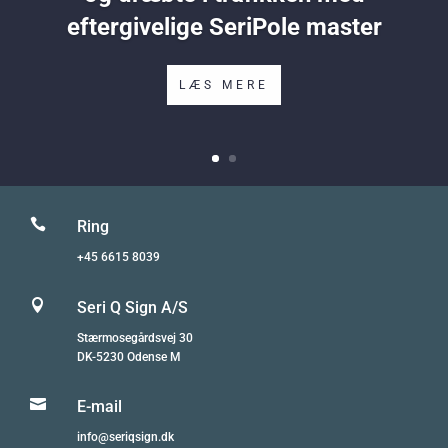
eftergivelige SeriPole master
LÆS MERE

Ring
+45 6615 8039

Seri Q Sign A/S
Stærmosegårdsvej 30
DK-5230 Odense M

E-mail
info@seriqsign.dk