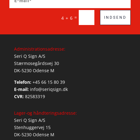
=
4 + 6
INDSEND
Administrationsadresse:
Seri Q Sign A/S
Stærmosegårdsvej 30
DK-5230 Odense M
Telefon:
+45 66 15 80 39
E-mail:
info@seriqsign.dk
CVR:
82583319
Lager-og håndteringsadresse:
Seri Q Sign A/S
Stenhuggervej 15
DK-5230 Odense M