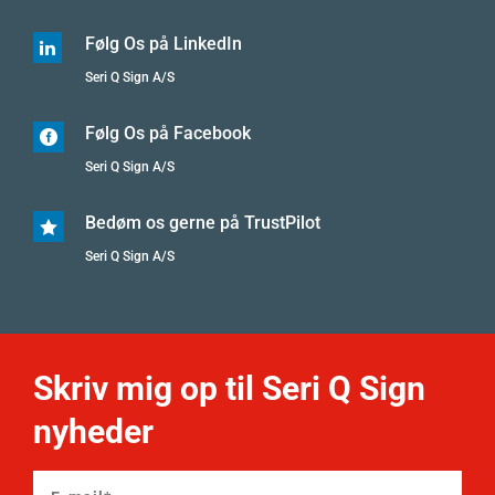
Følg Os på LinkedIn

Seri Q Sign A/S
Følg Os på Facebook

Seri Q Sign A/S
Bedøm os gerne på TrustPilot

Seri Q Sign A/S
Skriv mig op til Seri Q Sign
nyheder