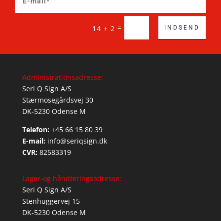
=
14 + 2
INDSEND
Administrationsadresse:
Seri Q Sign A/S
Stærmosegårdsvej 30
DK-5230 Odense M
Telefon:
+45 66 15 80 39
E-mail:
info@seriqsign.dk
CVR:
82583319
Lager-og håndteringsadresse:
Seri Q Sign A/S
Stenhuggervej 15
DK-5230 Odense M