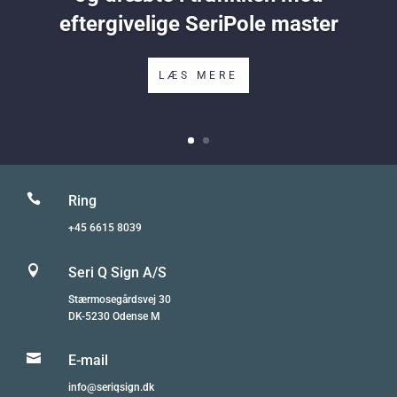
eftergivelige SeriPole master
LÆS MERE

Ring
+45 6615 8039

Seri Q Sign A/S
Stærmosegårdsvej 30
DK-5230 Odense M

E-mail
info@seriqsign.dk