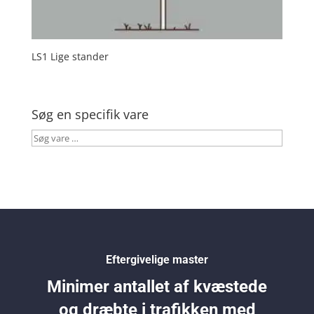
LS1 Lige stander
Søg en specifik vare
Søg
vare
…
Eftergivelige master
Minimer antallet af kvæstede
og dræbte i trafikken med