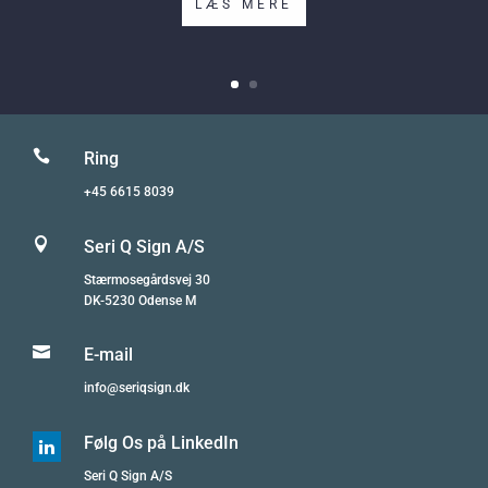
LÆS MERE

Ring
+45 6615 8039

Seri Q Sign A/S
Stærmosegårdsvej 30
DK-5230 Odense M

E-mail
info@seriqsign.dk
Følg Os på LinkedIn

Seri Q Sign A/S