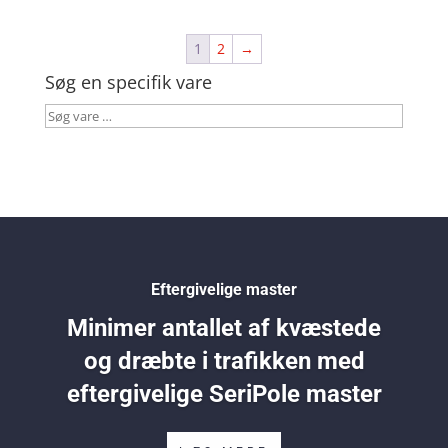
1
2
→
Søg en specifik vare
Søg
vare
…
Eftergivelige master
Minimer antallet af kvæstede
og dræbte i trafikken med
eftergivelige SeriPole master