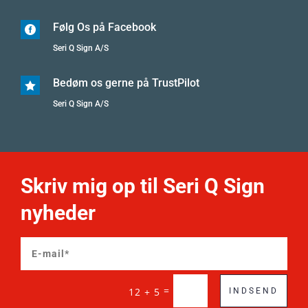
Følg Os på Facebook

Seri Q Sign A/S
Bedøm os gerne på TrustPilot

Seri Q Sign A/S
Skriv mig op til Seri Q Sign
nyheder
=
12 + 5
INDSEND