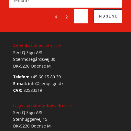
=
4 + 12
INDSEND
Administrationsadresse:
Seri Q Sign A/S
Stærmosegårdsvej 30
DK-5230 Odense M
Telefon:
+45 66 15 80 39
E-mail:
info@seriqsign.dk
CVR:
82583319
Lager-og håndteringsadresse:
Seri Q Sign A/S
Stenhuggervej 15
DK-5230 Odense M