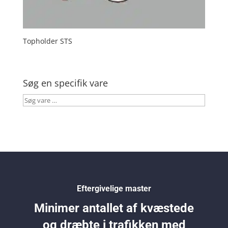
Topholder STS
Søg en specifik vare
Søg
vare
…
Eftergivelige master
Minimer antallet af kvæstede
og dræbte i trafikken med