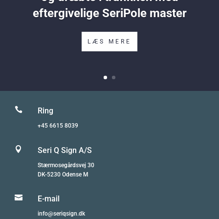
eftergivelige SeriPole master
LÆS MERE

Ring
+45 6615 8039

Seri Q Sign A/S
Stærmosegårdsvej 30
DK-5230 Odense M

E-mail
info@seriqsign.dk