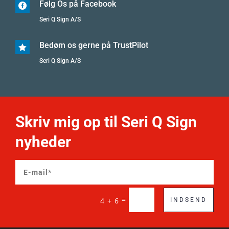
Følg Os på Facebook

Seri Q Sign A/S
Bedøm os gerne på TrustPilot

Seri Q Sign A/S
Skriv mig op til Seri Q Sign
nyheder
=
4 + 6
INDSEND