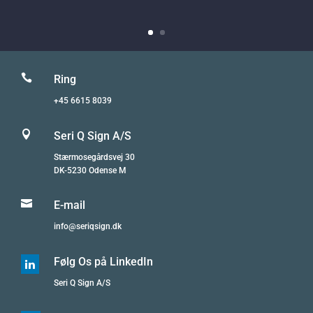

Ring
+45 6615 8039

Seri Q Sign A/S
Stærmosegårdsvej 30
DK-5230 Odense M

E-mail
info@seriqsign.dk
Følg Os på LinkedIn

Seri Q Sign A/S