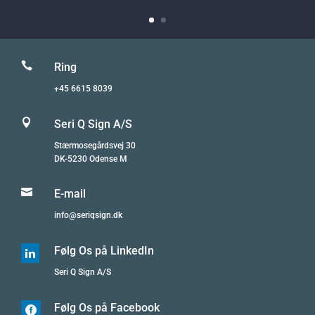

Ring
+45 6615 8039

Seri Q Sign A/S
Stærmosegårdsvej 30
DK-5230 Odense M

E-mail
info@seriqsign.dk
Følg Os på LinkedIn

Seri Q Sign A/S
Følg Os på Facebook
