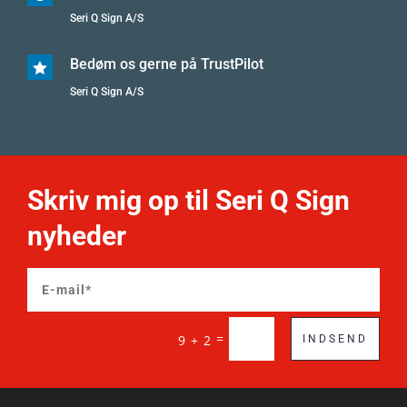
Seri Q Sign A/S
Bedøm os gerne på TrustPilot

Seri Q Sign A/S
Skriv mig op til Seri Q Sign
nyheder
=
9 + 2
INDSEND