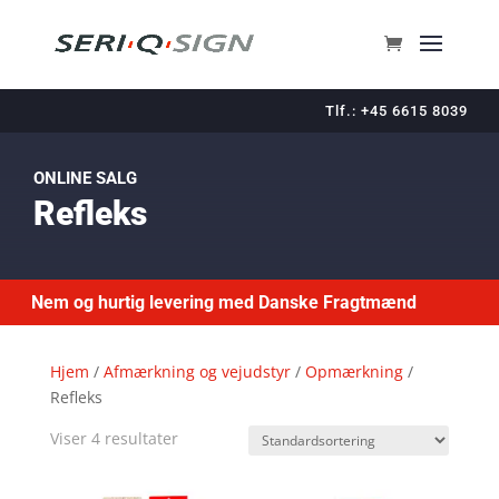
Tlf.: +45 6615 8039
ONLINE SALG
Refleks
Nem og hurtig levering med Danske Fragtmænd
Hjem
/
Afmærkning og vejudstyr
/
Opmærkning
/
Refleks
Viser 4 resultater