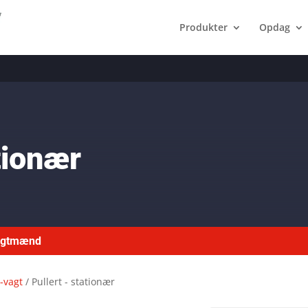
Produkter
Opdag
ationær
ragtmænd
P-vagt
/ Pullert - stationær