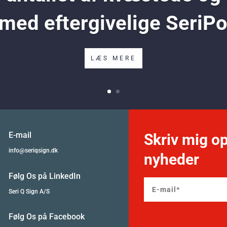
 med eftergivelige SeriP
LÆS MERE
E-mail
Skriv mig op
info@seriqsign.dk
nyheder
Følg Os på LinkedIn
Seri Q Sign A/S
Følg Os på Facebook