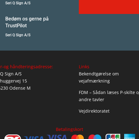
Seri Q Sign A/S
Bedøm os gerne på
TrustPilot
Seri Q Sign A/S
r-og håndteringsadresse:
Links
 Q Sign A/S
Bekendtgørelse om
huggervej 15
vejafmærkning
5230 Odense M
FDM – Sådan læses P-skilte o
andre tavler
Vejdirektoratet
Betalingskort