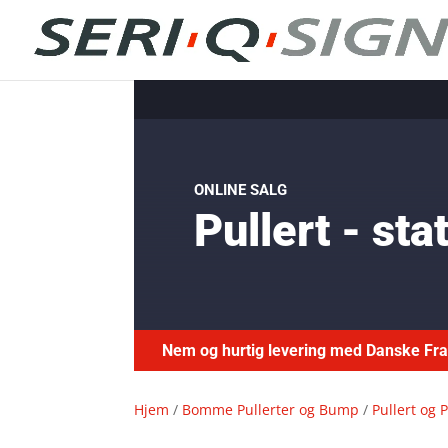
ONLINE SALG
Pullert - st
Nem og hurtig levering med Danske F
Hjem
/
Bomme Pullerter og Bump
/
Pullert og 