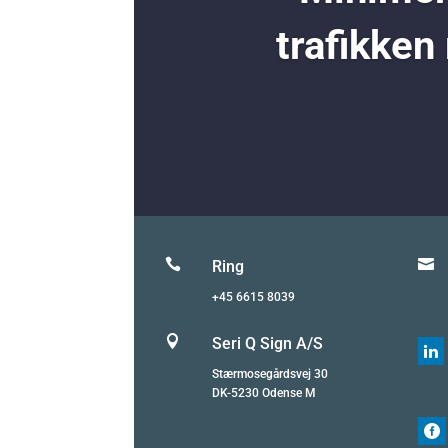
trafikken


Ring
+45 6615 8039

Seri Q Sign A/S

Stærmosegårdsvej 30
DK-5230 Odense M
