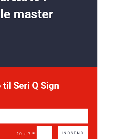
ole master
 til Seri Q Sign
=
10 + 7
INDSEND