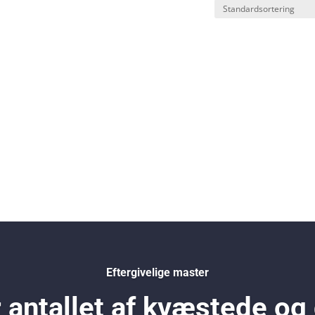
Eftergivelige master
antallet af kvæstede og