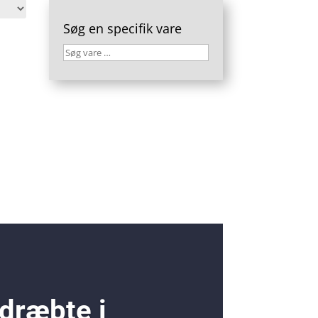
Søg en specifik vare
Søg
vare
…
 dræbte i