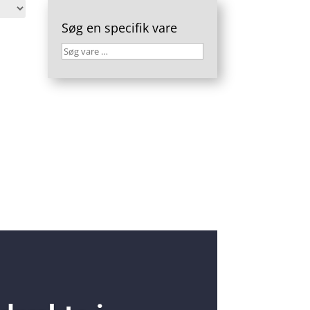
Søg en specifik vare
Søg
vare
…