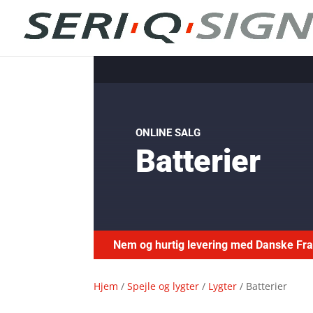
ONLINE SALG
Batterier
Nem og hurtig levering med Danske F
Hjem
/
Spejle og lygter
/
Lygter
/ Batterier