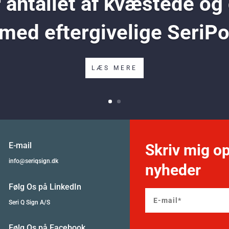
antallet af kvæstede og
 med eftergivelige SeriP
LÆS MERE
E-mail
Skriv mig op
info@seriqsign.dk
nyheder
Følg Os på LinkedIn
Seri Q Sign A/S
Følg Os på Facebook