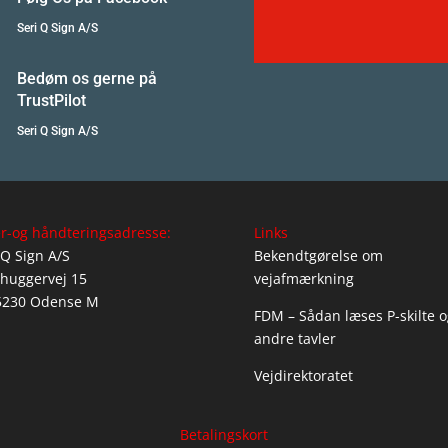
Seri Q Sign A/S
Bedøm os gerne på
TrustPilot
Seri Q Sign A/S
r-og håndteringsadresse:
Links
 Q Sign A/S
Bekendtgørelse om
huggervej 15
vejafmærkning
5230 Odense M
FDM – Sådan læses P-skilte o
andre tavler
Vejdirektoratet
Betalingskort