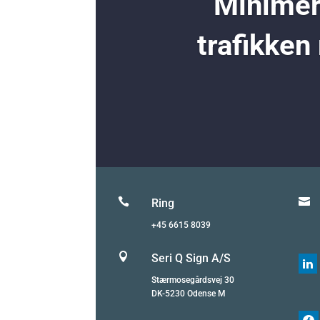
Minimer 
trafikken


Ring
+45 6615 8039

Seri Q Sign A/S

Stærmosegårdsvej 30
DK-5230 Odense M