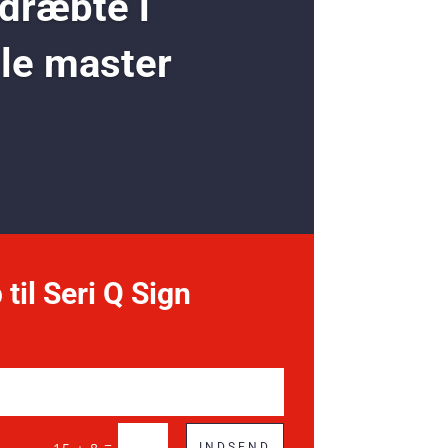
 dræbte i
ole master
 til Seri Q Sign
=
INDSEND