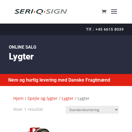
Tlf.: +45 6615 8039
ONLINE SALG
Lygter
Nem og hurtig levering med Danske Fragtmænd
Hjem
/
Spejle og lygter
/
Lygter
/ Lygter
Viser 1 resultat