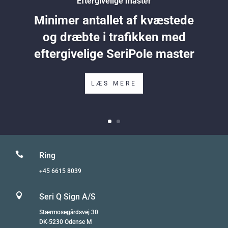
Eftergivelige master
Minimer antallet af kvæstede
og dræbte i trafikken med
eftergivelige SeriPole master
LÆS MERE

Ring
+45 6615 8039

Seri Q Sign A/S
Stærmosegårdsvej 30
DK-5230 Odense M