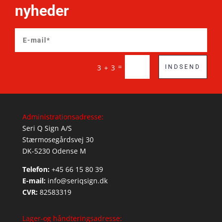
nyheder
=
3 + 3
INDSEND
Administrationsadresse:
Seri Q Sign A/S
Stærmosegårdsvej 30
DK-5230 Odense M
Telefon:
+45 66 15 80 39
E-mail:
info@seriqsign.dk
CVR:
82583319
Lager-og håndteringsadresse: