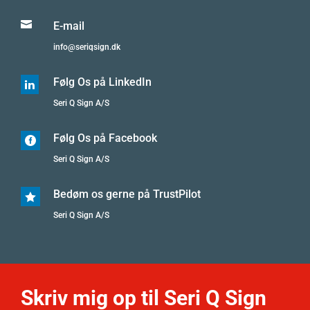

E-mail
info@seriqsign.dk
Følg Os på LinkedIn

Seri Q Sign A/S
Følg Os på Facebook

Seri Q Sign A/S
Bedøm os gerne på TrustPilot

Seri Q Sign A/S
Skriv mig op til Seri Q Sign