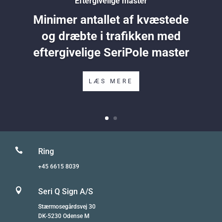
Eftergivelige master
Minimer antallet af kvæstede
og dræbte i trafikken med
eftergivelige SeriPole master
LÆS MERE

Ring
+45 6615 8039

Seri Q Sign A/S
Stærmosegårdsvej 30
DK-5230 Odense M