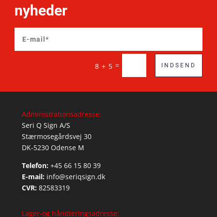
nyheder
=
8 + 5
INDSEND
Administrationsadresse:
Seri Q Sign A/S
Stærmosegårdsvej 30
DK-5230 Odense M
Telefon:
+45 66 15 80 39
E-mail:
info@seriqsign.dk
CVR:
82583319
Lager-og håndteringsadresse: