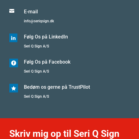

E-mail
info@seriqsign.dk
Følg Os på LinkedIn

Seri Q Sign A/S
Følg Os på Facebook

Seri Q Sign A/S
Bedøm os gerne på TrustPilot

Seri Q Sign A/S
Skriv mig op til Seri Q Sign