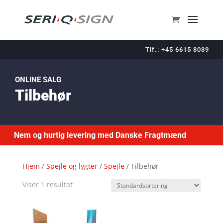
Tlf.: +45 6615 8039
ONLINE SALG
Tilbehør
Nem og hurtig levering med Danske Fragtmænd
Hjem
/
Spejle og lygter
/
Spejle
/ Tilbehør
Viser 1 resultat