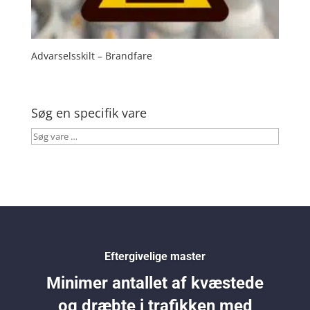
Advarselsskilt – Brandfare
Søg en specifik vare
Søg
vare
…
Eftergivelige master
Minimer antallet af kvæstede
og dræbte i trafikken med