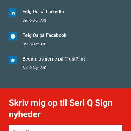
Følg Os på LinkedIn

Seri Q Sign A/S
Følg Os på Facebook

Seri Q Sign A/S
Bedøm os gerne på TrustPilot

Seri Q Sign A/S
Skriv mig op til Seri Q Sign
nyheder