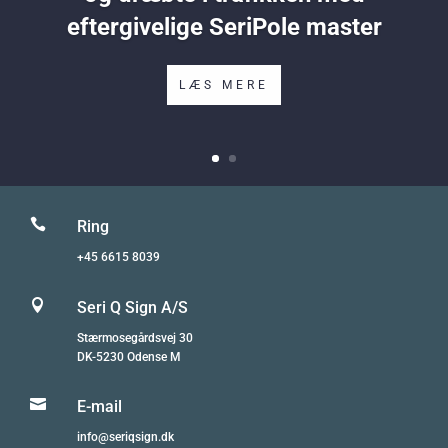
eftergivelige SeriPole master
LÆS MERE

Ring
+45 6615 8039

Seri Q Sign A/S
Stærmosegårdsvej 30
DK-5230 Odense M

E-mail
info@seriqsign.dk