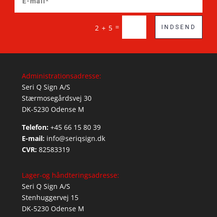
=
2 + 5
INDSEND
Administrationsadresse:
Seri Q Sign A/S
Stærmosegårdsvej 30
DK-5230 Odense M
Telefon:
+45 66 15 80 39
E-mail:
info@seriqsign.dk
CVR:
82583319
Lager-og håndteringsadresse:
Seri Q Sign A/S
Stenhuggervej 15
DK-5230 Odense M