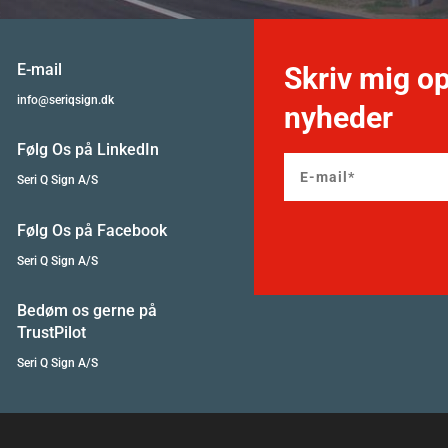
E-mail
Skriv mig op
info@seriqsign.dk
nyheder
Følg Os på LinkedIn
Seri Q Sign A/S
Følg Os på Facebook
Seri Q Sign A/S
Bedøm os gerne på
TrustPilot
Seri Q Sign A/S