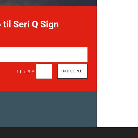
 til Seri Q Sign
=
11 + 3
INDSEND