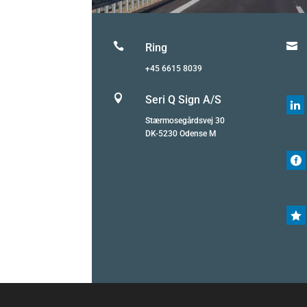


Ring
+45 6615 8039

Seri Q Sign A/S

Stærmosegårdsvej 30
DK-5230 Odense M

