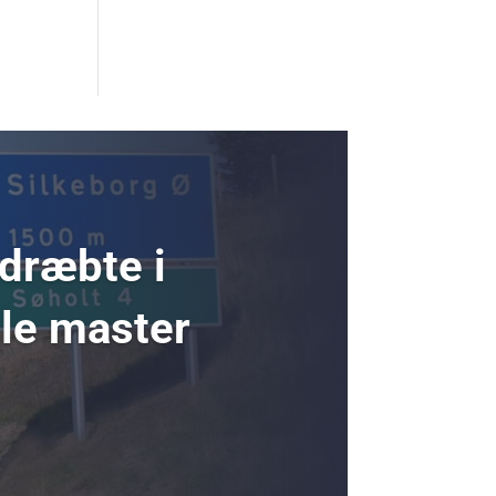
 dræbte i
ole master