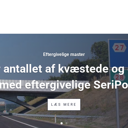
Eftergivelige master
antallet af kvæstede og
 med eftergivelige SeriP
LÆS MERE