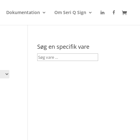
Dokumentation
Om Seri Q Sign
Søg en specifik vare
Søg
vare
…