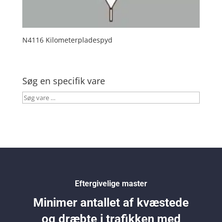
N4116 Kilometerpladespyd
Søg en specifik vare
Søg
vare
…
Eftergivelige master
Minimer antallet af kvæstede
og dræbte i trafikken med