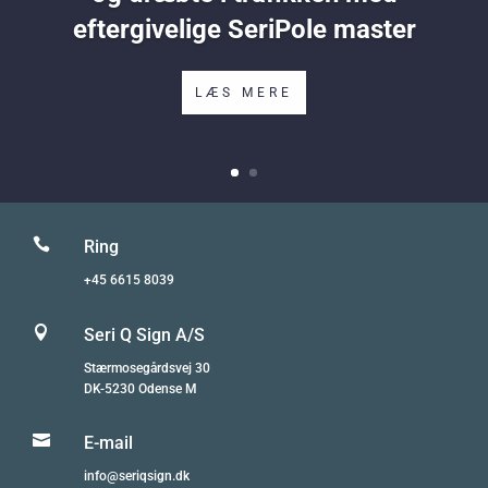
eftergivelige SeriPole master
LÆS MERE

Ring
+45 6615 8039

Seri Q Sign A/S
Stærmosegårdsvej 30
DK-5230 Odense M

E-mail
info@seriqsign.dk