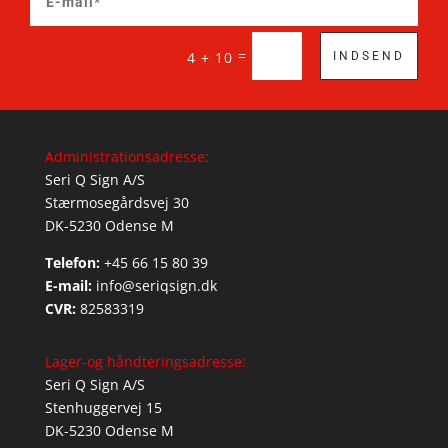
=
4 + 10
INDSEND
Administrationsadresse:
Seri Q Sign A/S
Stærmosegårdsvej 30
DK-5230 Odense M
Telefon:
+45 66 15 80 39
E-mail:
info@seriqsign.dk
CVR:
82583319
Lager-og håndteringsadresse:
Seri Q Sign A/S
Stenhuggervej 15
DK-5230 Odense M