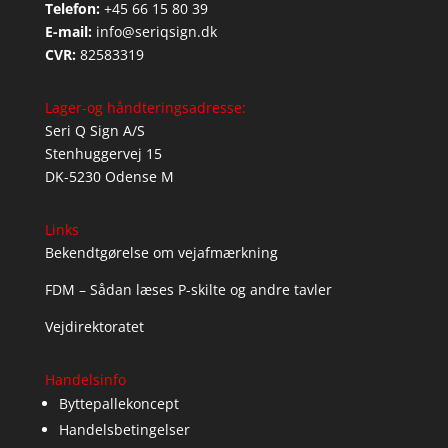
Telefon:
+45 66 15 80 39
E-mail:
info@seriqsign.dk
CVR:
82583319
Lager-og håndteringsadresse:
Seri Q Sign A/S
Stenhuggervej 15
DK-5230 Odense M
Links
Bekendtgørelse om vejafmærkning
FDM – Sådan læses P-skilte og andre tavler
Vejdirektoratet
Handelsinfo
Byttepallekoncept
Handelsbetingelser