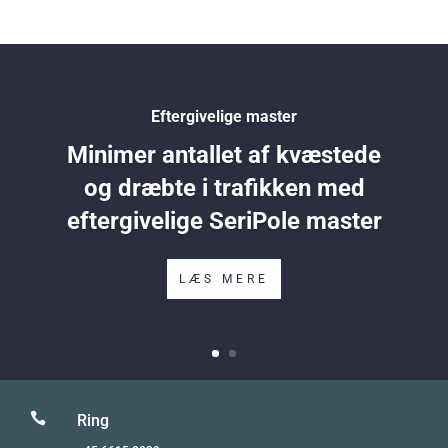
Eftergivelige master
Minimer antallet af kvæstede
og dræbte i trafikken med
eftergivelige SeriPole master
LÆS MERE

Ring