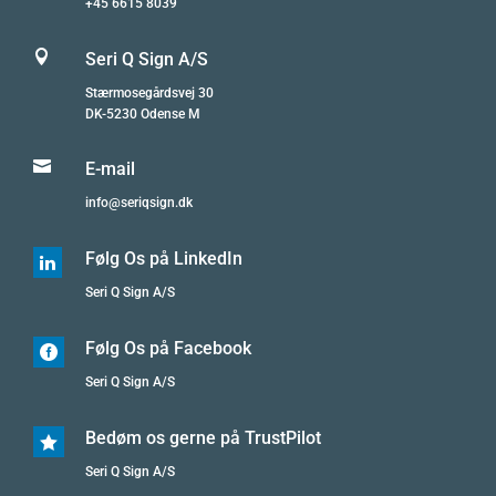
+45 6615 8039

Seri Q Sign A/S
Stærmosegårdsvej 30
DK-5230 Odense M

E-mail
info@seriqsign.dk
Følg Os på LinkedIn

Seri Q Sign A/S
Følg Os på Facebook

Seri Q Sign A/S
Bedøm os gerne på TrustPilot

Seri Q Sign A/S