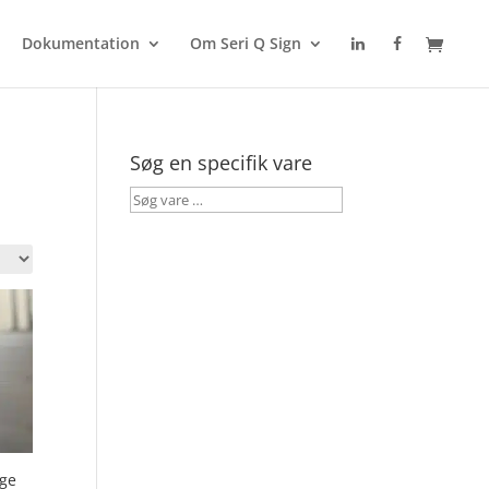
Dokumentation
Om Seri Q Sign
Søg en specifik vare
Søg
vare
…
nge