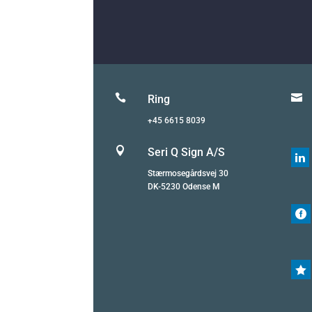


Ring
+45 6615 8039

Seri Q Sign A/S

Stærmosegårdsvej 30
DK-5230 Odense M

