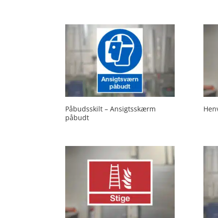
Påbudsskilt – Ansigtsskærm
Henv
påbudt