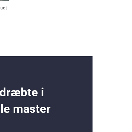
budt
 dræbte i
ole master