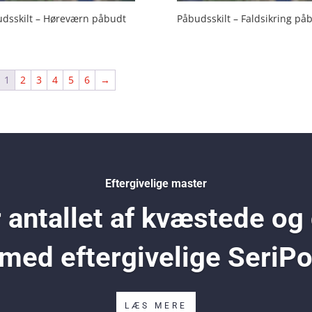
dsskilt – Høreværn påbudt
Påbudsskilt – Faldsikring på
1
2
3
4
5
6
→
Eftergivelige master
antallet af kvæstede og
 med eftergivelige SeriP
LÆS MERE