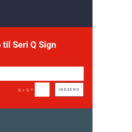
 til Seri Q Sign
=
9 + 5
INDSEND