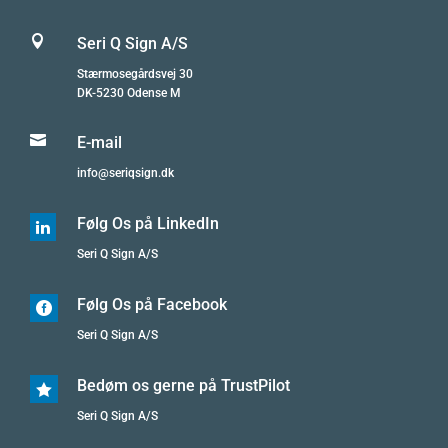

Seri Q Sign A/S
Stærmosegårdsvej 30
DK-5230 Odense M

E-mail
info@seriqsign.dk
Følg Os på LinkedIn

Seri Q Sign A/S
Følg Os på Facebook

Seri Q Sign A/S
Bedøm os gerne på TrustPilot

Seri Q Sign A/S