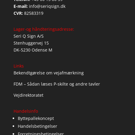
E-mail:
info@seriqsign.dk
CVR:
82583319
Lager-og håndteringsadresse:
Seri Q Sign A/S
Stenhuggervej 15
DK-5230 Odense M
Links
Bekendtgørelse om vejafmærkning
FDM – Sådan læses P-skilte og andre tavler
Vejdirektoratet
Handelsinfo
Byttepallekoncept
Handelsbetingelser
Forretningsbetingelser