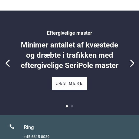
Eftergivelige master
Minimer antallet af kvæstede
og dræbte i trafikken med
eftergivelige SeriPole master
LÆS MERE

Ring
+45 6615 8039