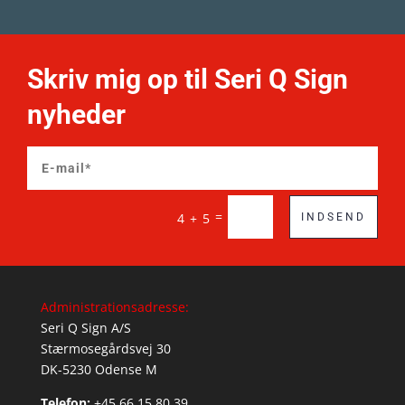
Skriv mig op til Seri Q Sign
nyheder
=
4 + 5
INDSEND
Administrationsadresse:
Seri Q Sign A/S
Stærmosegårdsvej 30
DK-5230 Odense M
Telefon:
+45 66 15 80 39