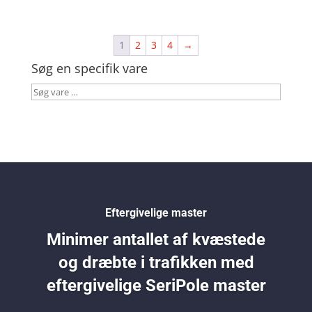
1
2
3
4
→
Søg en specifik vare
Søg
vare
…
Eftergivelige master
Minimer antallet af kvæstede
og dræbte i trafikken med
eftergivelige SeriPole master