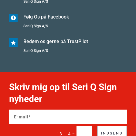
Seri Q Sign A/S
Følg Os på Facebook

Seri Q Sign A/S
Bedøm os gerne på TrustPilot

Seri Q Sign A/S
Skriv mig op til Seri Q Sign
nyheder
=
13 + 4
INDSEND