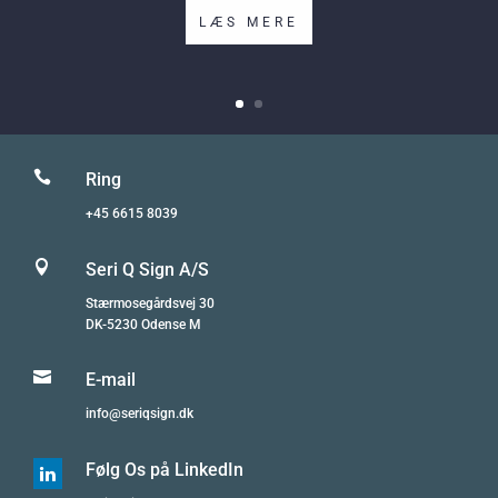
LÆS MERE

Ring
+45 6615 8039

Seri Q Sign A/S
Stærmosegårdsvej 30
DK-5230 Odense M

E-mail
info@seriqsign.dk
Følg Os på LinkedIn
