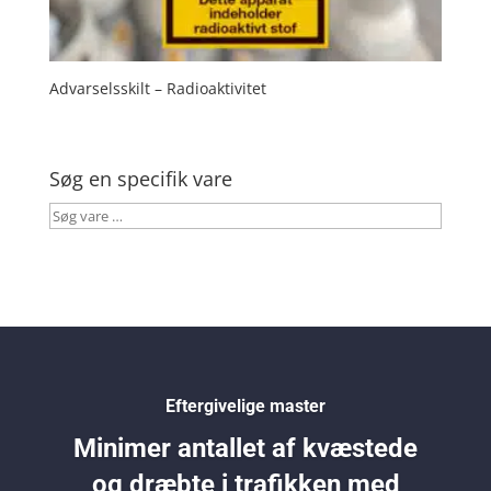
Advarselsskilt – Radioaktivitet
Søg en specifik vare
Søg
vare
…
Eftergivelige master
Minimer antallet af kvæstede
og dræbte i trafikken med