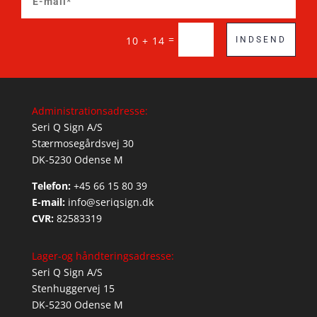
=
10 + 14
INDSEND
Administrationsadresse:
Seri Q Sign A/S
Stærmosegårdsvej 30
DK-5230 Odense M
Telefon:
+45 66 15 80 39
E-mail:
info@seriqsign.dk
CVR:
82583319
Lager-og håndteringsadresse:
Seri Q Sign A/S
Stenhuggervej 15
DK-5230 Odense M