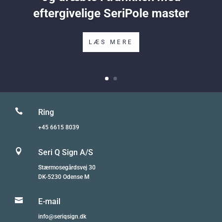
eftergivelige SeriPole master
LÆS MERE

Ring
+45 6615 8039

Seri Q Sign A/S
Stærmosegårdsvej 30
DK-5230 Odense M

E-mail
info@seriqsign.dk