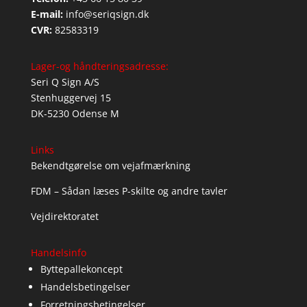
E-mail:
info@seriqsign.dk
CVR:
82583319
Lager-og håndteringsadresse:
Seri Q Sign A/S
Stenhuggervej 15
DK-5230 Odense M
Links
Bekendtgørelse om vejafmærkning
FDM – Sådan læses P-skilte og andre tavler
Vejdirektoratet
Handelsinfo
Byttepallekoncept
Handelsbetingelser
Forretningsbetingelser