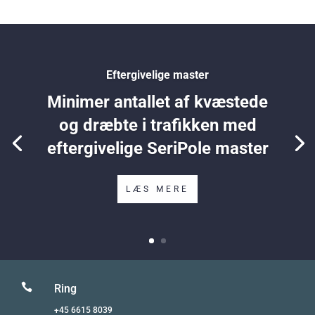
Eftergivelige master
Minimer antallet af kvæstede
og dræbte i trafikken med
eftergivelige SeriPole master
LÆS MERE

Ring
+45 6615 8039