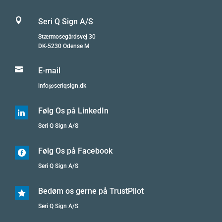

Seri Q Sign A/S
Stærmosegårdsvej 30
DK-5230 Odense M

E-mail
info@seriqsign.dk
Følg Os på LinkedIn

Seri Q Sign A/S
Følg Os på Facebook

Seri Q Sign A/S
Bedøm os gerne på TrustPilot

Seri Q Sign A/S