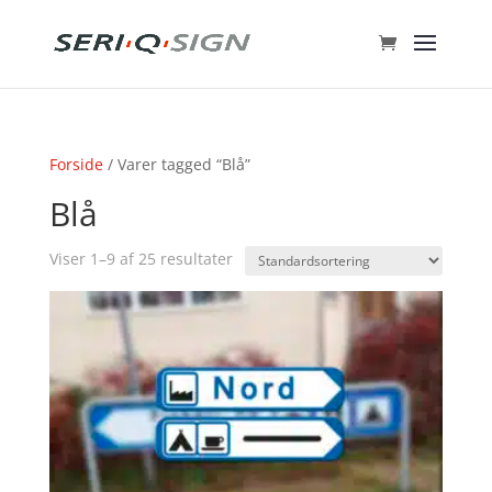
Forside
/ Varer tagged “Blå”
Blå
Viser 1–9 af 25 resultater