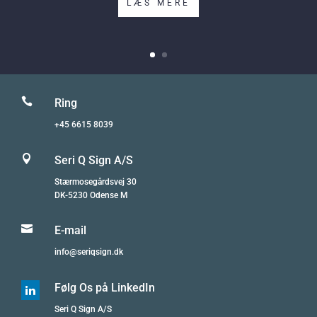
LÆS MERE

Ring
+45 6615 8039

Seri Q Sign A/S
Stærmosegårdsvej 30
DK-5230 Odense M

E-mail
info@seriqsign.dk
Følg Os på LinkedIn

Seri Q Sign A/S