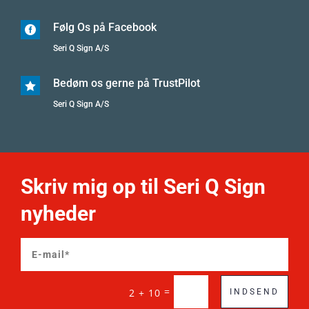
Følg Os på Facebook

Seri Q Sign A/S
Bedøm os gerne på TrustPilot

Seri Q Sign A/S
Skriv mig op til Seri Q Sign
nyheder
=
2 + 10
INDSEND