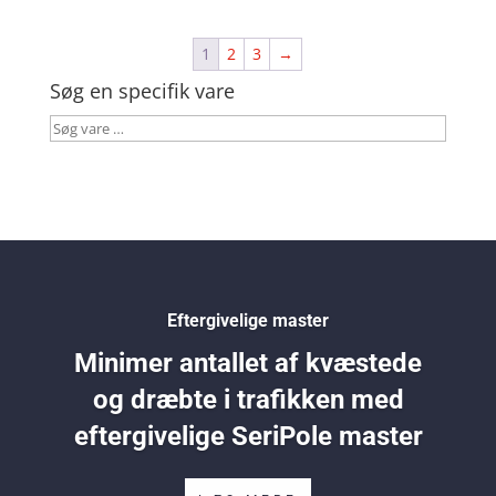
1
2
3
→
Søg en specifik vare
Søg
vare
…
Eftergivelige master
Minimer antallet af kvæstede
og dræbte i trafikken med
eftergivelige SeriPole master